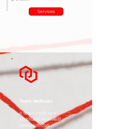
Services
Team dedicato
Il team Delfy sa è
costituito da diversi
specialisti con