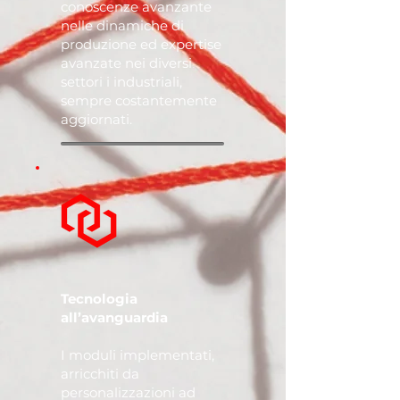
conoscenze avanzante
nelle dinamiche di
produzione ed expertise
avanzate nei diversi
settori i industriali,
sempre costantemente
aggiornati.
Tecnologia
all’avanguardia
I moduli implementati,
arricchiti da
personalizzazioni ad