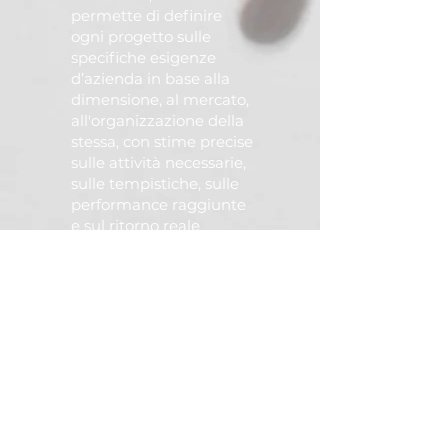
permette di definire
ogni progetto sulle
specifiche esigenze
d’azienda in base alla
dimensione, al mercato,
all'organizzazione della
stessa, con stime precise
sulle attività necessarie,
sulle tempistiche, sulle
performance raggiunte
e sul ritorno reale
sull’investimento (ROI).
Metodo DAP