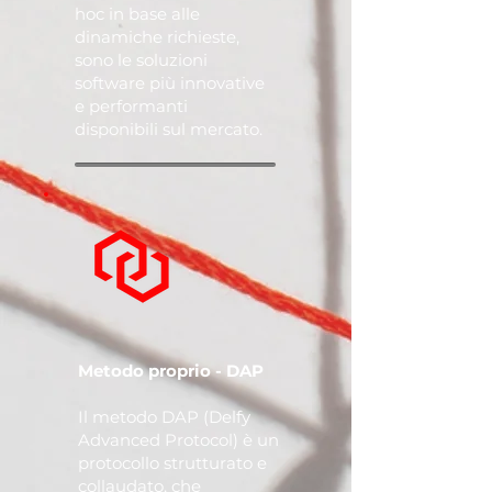
hoc in base alle
dinamiche richieste,
sono le soluzioni
software più innovative
e performanti
disponibili sul mercato.
Metodo proprio - DAP
Il metodo DAP (Delfy
Advanced Protocol) è un
protocollo strutturato e
collaudato, che