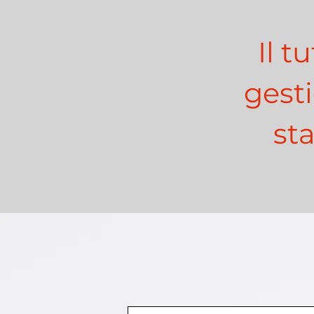
Il t
gesti
st