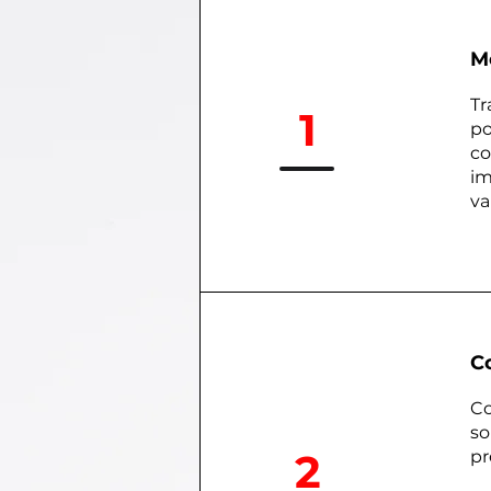
M
Tr
1
po
co
im
va
C
Co
so
2
pr