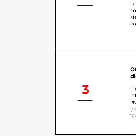
​L
co
st
co
Ot
di
3
L’
in
la
ge
fe