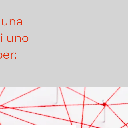
r una
di uno
er: