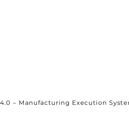
enda
Soluzioni
Settori
Contatti
 4.0 – Manufacturing Execution Syst